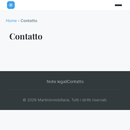
Home
›
Contatto
Contatto
Note legali
Contatto
© 2026 Martininmobiliaria. Tutti i diritti riservati.